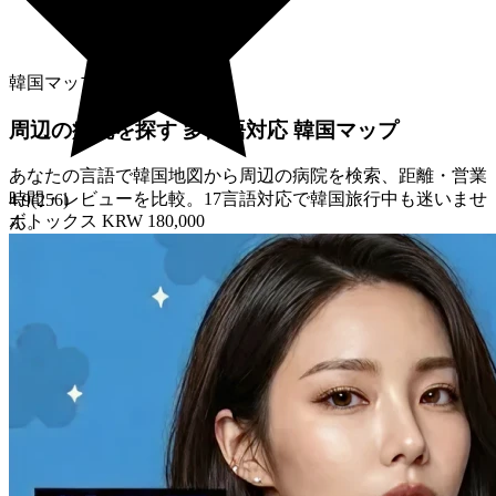
韓国マップ
周辺の病院を探す
多言語対応
韓国マップ
あなたの言語で韓国地図から周辺の病院を検索、距離・営業
時間・レビューを比較。17言語対応で韓国旅行中も迷いませ
4.9
(
256
)
ボトックス
KRW 180,000
ん。