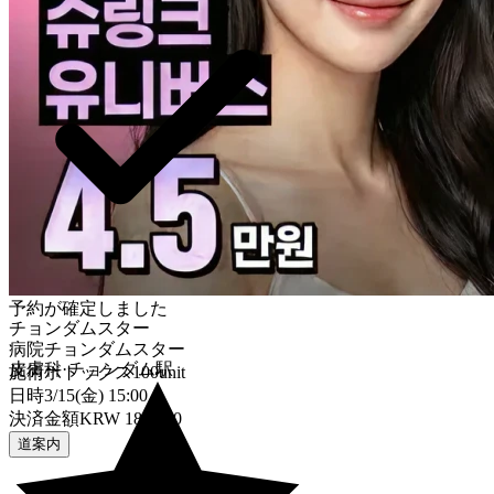
予約が確定しました
チョンダムスター
病院
チョンダムスター
皮膚科
·
チョンダム駅
施術
ボトックス100unit
日時
3/15(金) 15:00
決済金額
KRW 180,000
道案内