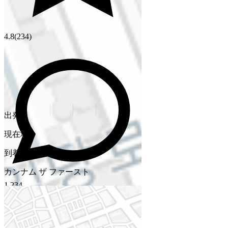
4.8
(234)
リアルタイム運転手位置確認
出発
現在地
到着
カンナム ザ ファースト
1,234
人気施術
スキンブースター
KRW 120,000
ボトックス100unit
KRW 180,000
ウルセラリフティング
KRW 350,000