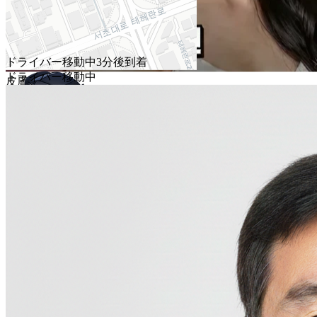
約12分
4.2km
ドライバー移動中
3分後到着
ドライバー移動中
皮膚科
カンナム ザ ファースト
350m
·
カンナム駅
·
営業中
ZIVOデラックス
1〜3人高級セダン
KRW 33,400
タクシーを呼ぶ
AI自動翻訳