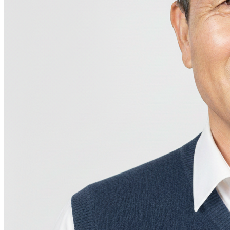
韓国語がわからなくても 病院と
直接チャット相談
4.8
(234)
韓国ガイド通訳不要、翻訳アプリ一つで病院と1対1チャッ
ト。韓国語翻訳はAIが自動処理、通訳の心配なし。17ヶ国
語対応。
1,234
詳細
タクシー